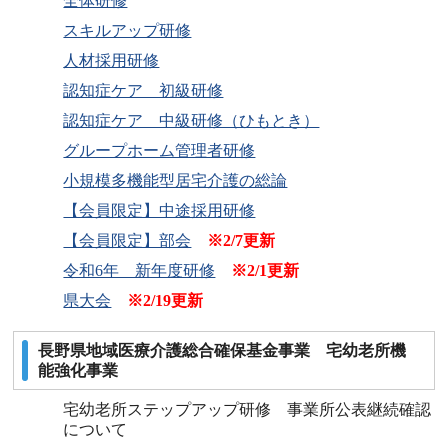
全体研修
スキルアップ研修
人材採用研修
認知症ケア 初級研修
認知症ケア 中級研修（ひもとき）
グループホーム管理者研修
小規模多機能型居宅介護の総論
【会員限定】中途採用研修
【会員限定】部会
※2/7更新
令和6年 新年度研修
※2/1更新
県大会
※2/19更新
長野県地域医療介護総合確保基金事業 宅幼老所機
能強化事業
宅幼老所ステップアップ研修 事業所公表継続確認
について