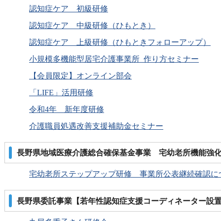
認知症ケア 初級研修
認知症ケア 中級研修（ひもとき）
認知症ケア 上級研修（ひもときフォローアップ）
小規模多機能型居宅介護事業所 作り方セミナー
【会員限定】オンライン部会
「LIFE」活用研修
令和4年 新年度研修
介護職員処遇改善支援補助金セミナー
長野県地域医療介護総合確保基金事業 宅幼老所機能強
宅幼老所ステップアップ研修 事業所公表継続確認に
長野県委託事業【若年性認知症支援コーディネーター設