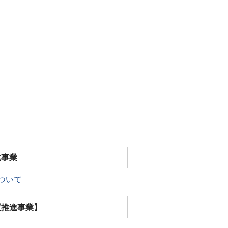
化事業
ついて
置推進事業】