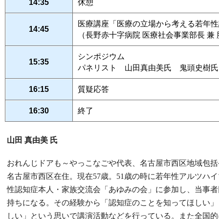
14:35
休憩
医療講座「医療の立場から考える若年性
14:45
（長野赤十字病院 医療社会事業部長 兼
シンポジウム
15:35
パネリスト 山田真由美氏 鬼頭史樹氏
16:15
質疑応答
16:30
終了
山田 真由美 氏
おれんじドアも～やっこなごや代表、名古屋市西区地域包括
名古屋市西区在住。現在57歳。51歳の時に若年性アルツハ
性認知症本人・家族交流会「あゆみの会」に参加し、当事者
持ちになる。その経験から「認知症のことを知ってほしい」
しい」という思いで講演活動などを行っている。また全国的