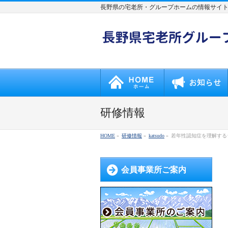
長野県の宅老所・グループホームの情報サイ
研修情報
HOME
»
研修情報
»
katsudo
»
若年性認知症を理解する
会員事業所ご案内