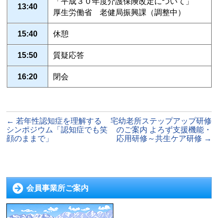
「平成３０年度介護保険改定について」
13:40
厚生労働省 老健局振興課（調整中）
15:40
休憩
15:50
質疑応答
16:20
閉会
←
若年性認知症を理解する
宅幼老所ステップアップ研修
シンポジウム「認知症でも笑
のご案内 よろず支援機能・
顔のままで」
応用研修～共生ケア研修
→
会員事業所ご案内