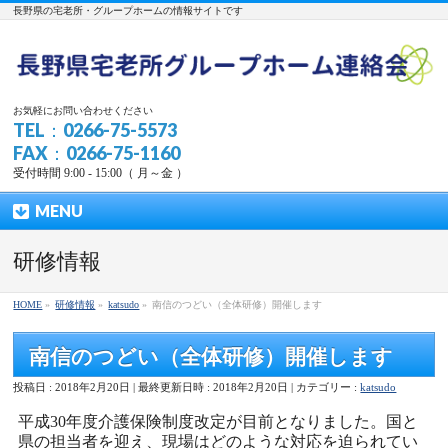
長野県の宅老所・グループホームの情報サイトです
お気軽にお問い合わせください
TEL：0266-75-5573
FAX：0266-75-1160
受付時間 9:00 - 15:00（ 月～金 ）
MENU
研修情報
HOME
»
研修情報
»
katsudo
»
南信のつどい（全体研修）開催します
南信のつどい（全体研修）開催します
投稿日 : 2018年2月20日
最終更新日時 : 2018年2月20日
カテゴリー :
katsudo
平成30年度介護保険制度改定が目前となりました。国と
県の担当者を迎え、現場はどのような対応を迫られてい