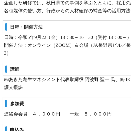
企画した研修では、秋田県での事例を学ぶとともに、採用の
各種媒体の使い方、行政からの人材確保の補金等の活用方法
日程・開催方法
日時：令和5年9月22（金）13：30～16：30（受付 13：00～
開催方法：オンライン（ZOOM）＆会場（JA長野県ビル／長
3）
講師
㈱あきた創生マネジメント代表取締役 阿波野 聖一 氏、㈱ IKI&
護支援課
参加費
連絡会会員 ４，０００円 一般 ８，０００円
申込み