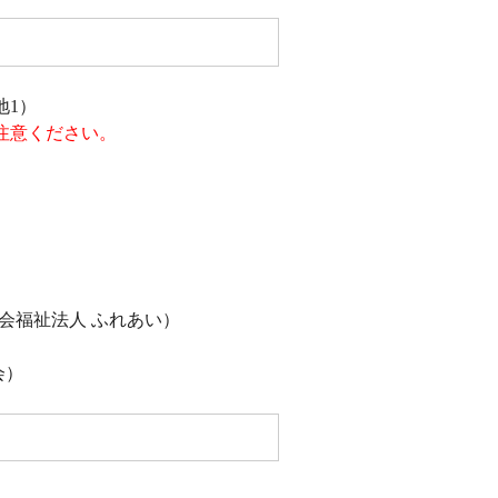
地1）
注意ください。
）
社会福祉法人 ふれあい）
会）