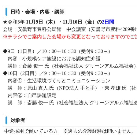
日時・会場・内容・講師
★令和5年
11月9日（木）・11月10日（金）の
2日間
会場：安曇野市豊科公民館 中会議室（安曇野市豊科4289番
※チラシでご案内した会場から変更となっておりますのでご
◆9日（1日目）／10：00～16：30（受付9：30～）
内容：小規模ケア施設における認知症介護
講師：斎藤 俊一 氏（社会福祉法人 グリーンアルム福祉会
◆10日（2日目）／9：30～16：30（受付9：30～）
内容①：生活環境づくりとコミュニケーション
講 師：原山 直人 氏（NPO法人 手と手）・東 孝雄 氏（
内容②：自己課題設定
講 師：斎藤 俊一 氏（社会福祉法人 グリーンアルム福祉
対象者
中途採用で働いている方 ※過去の介護経験は問いません。